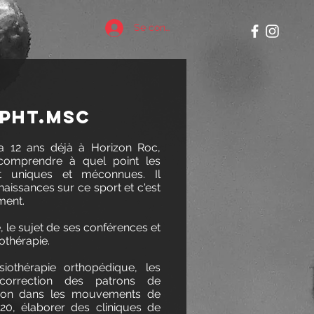
Se connecter
PHT.MSC
 a 12 ans déjà à Horizon Roc,
 comprendre à quel point les
t uniques et méconnues. Il
aissances sur ce sport et c'est
ment.
, le sujet de ses conférences et
iothérapie.
siothérapie orthopédique, les
correction des patrons de
tion dans les mouvements de
20, élaborer des cliniques de