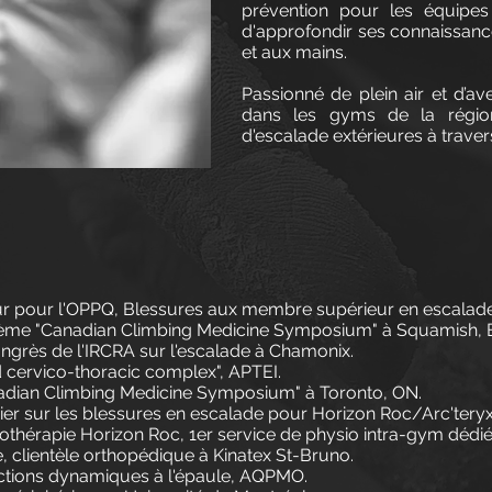
prévention pour les équipes
d'approfondir ses connaissanc
et aux mains.
Passionné de plein air et d’a
dans les gyms de la régio
d'escalade extérieures à trave
ur pour l'OPPQ, Blessures aux membre supérieur en escalade
 2ème "Canadian Climbing Medicine Symposium" à Squamish, 
ongrès de l'IRCRA sur l'escalade à Chamonix.
d cervico-thoracic complex", APTEI.
anadian Climbing Medicine Symposium" à Toronto, ON.
cier sur les blessures en escalade pour Horizon Roc/Arc't
othérapie Horizon Roc, 1er service de physio intra-gym dédi
, clientèle orthopédique à Kinatex St-Bruno.
onctions dynamiques à l'épaule, AQPMO.