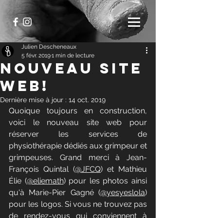
Julien Descheneaux
5 févr. 2019
1 min de lecture
Nouveau site
web!
Dernière mise à jour :
14 oct. 2019
Quoique toujours en construction, 
voici le nouveau site web pour 
réserver les services de 
physiothérapie dédiés aux grimpeur et 
grimpeuses. Grand merci à Jean-
François Quintal (
@JFCQ
) et Mathieu 
Élie (
@eliemath
) pour les photos ainsi 
qu'à Marie-Pier Gagné (
@yesyeslola
) 
pour les logos. Si vous ne trouvez pas 
de rendez-vous qui conviennent à 